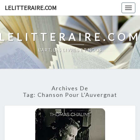
Skip
LELITTERAIRE.COM
Togg
to
navig
content
LELITTERAIRE.CO
L'ART, LES LIVRES ET NOUS
Archives De
Tag:
Chanson Pour L’Auvergnat