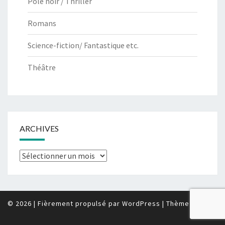
Pôle noir / Thriller
Romans
Science-fiction/ Fantastique etc.
Théâtre
ARCHIVES
Archives
© 2026
|
Fièrement propulsé par
WordPress
|
Thème :
Nisarg