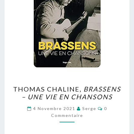
THOMAS
THOMAS CHALINE,
BRASSENS
CHALINE,
– UNE VIE EN CHANSONS
BRASSENS
–
Commentaire
4 Novembre 2021
Serge
0
UNE
Commentaire
VIE
EN