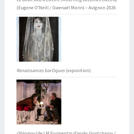
(Eugene O’Neill / Gwenaël Morin) – Avignon 2026
Renaissances barOques
(exposition)
Oblomov
(de LM Formentin d’après Gontcharov /