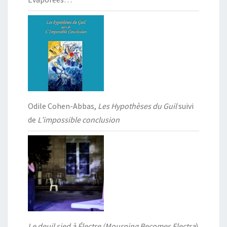
Odile Cohen-Abbas,
Les Hypothèses du Guil
suivi
de
L’impossible conclusion
Le deuil sied à Électre (Mourning Becomes Electra
)