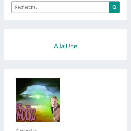
Rechercher :
Recher
À la Une
Évaporées…