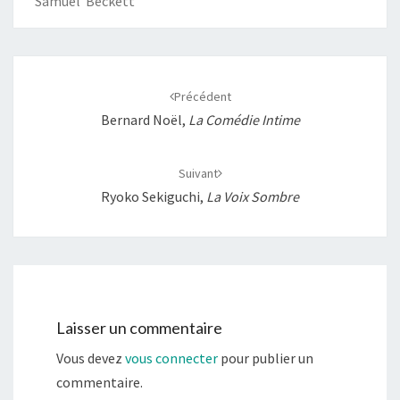
Samuel Beckett
k
p
k
r
Navigation
d'article
Précédent
Bernard Noël,
La Comédie Intime
Suivant
Ryoko Sekiguchi,
La Voix Sombre
Laisser un commentaire
Vous devez
vous connecter
pour publier un
commentaire.