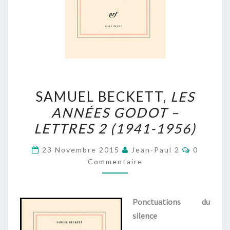
SAMUEL
SAMUEL BECKETT,
LES
BECKETT,
ANNÉES GODOT –
LES
LETTRES 2 (1941-1956)
ANNÉES
GODOT
Commenta
23 Novembre 2015
Jean-Paul 2
0
–
Commentaire
LETTRES
2
(1941-
Ponctuations du
1956)
silence