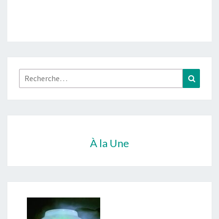
Rechercher :
Recher
À la Une