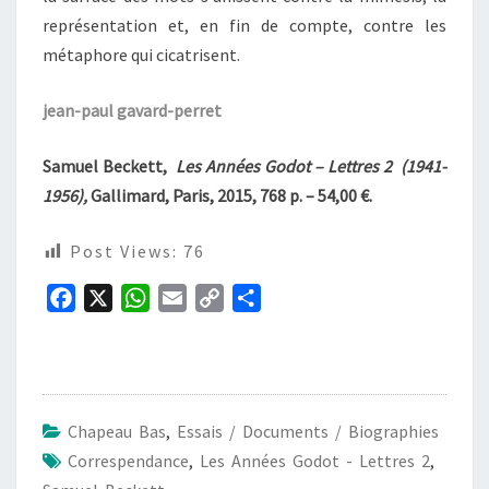
représentation et, en fin de compte, contre les
métaphore qui cicatrisent.
jean-paul gavard-perret
Samuel Beckett,
Les Années Godot – Lettres 2 (1941-
1956),
Gallimard, Paris, 2015, 768 p. – 54,00 €.
Post Views:
76
F
X
W
E
C
P
a
h
m
o
a
c
a
a
p
r
e
t
i
y
t
b
s
l
L
a
Chapeau Bas
,
Essais / Documents / Biographies
o
A
i
g
Correspendance
,
Les Années Godot - Lettres 2
,
o
p
n
e