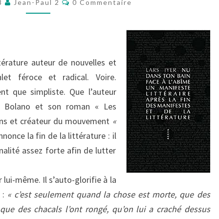
TON
18
Jean-Paul 2
0 Commentaire
BAIN
FACE
À
L’ABÎME
térature auteur de nouvelles et
let féroce et radical. Voire.
nt que simpliste. Que l’auteur
to Bolano et son roman « Les
 ans et créateur du mouvement
«
nonce la fin de la littérature : il
nalité assez forte afin de lutter
r lui-même. Il s’auto-glorifie à la
 :
« c’est seulement quand la chose est morte, que des
 que des chacals l’ont rongé, qu’on lui a craché dessus