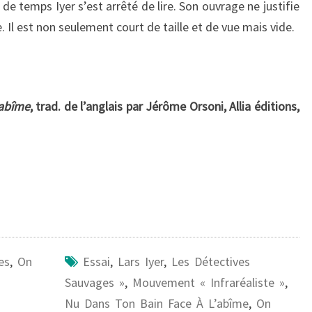
e temps Iyer s’est arrêté de lire. Son ouvrage ne justifie
. Il est non seulement court de taille et de vue mais vide.
’abîme
, trad. de l’anglais par Jérôme Orsoni, Allia éditions,
es
,
On
Essai
,
Lars Iyer
,
Les Détectives
Sauvages »
,
Mouvement « Infraréaliste »
,
Nu Dans Ton Bain Face À L’abîme
,
On