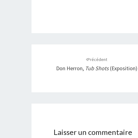
k
p
k
r
Navigation
d'article
Précédent
Don Herron,
Tub Shots
(exposition)
Laisser un commentaire