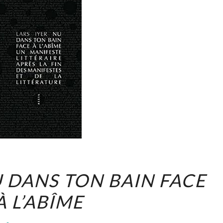
LARS
 DANS TON BAIN FACE
IYER,
À L’ABÎME
NU
DANS
Commentaires