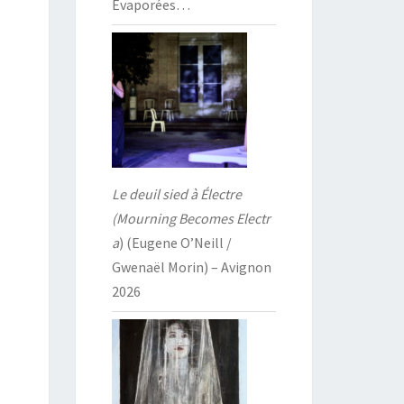
Évaporées…
Le deuil sied à Électre
(Mourning Becomes Electr
a
) (Eugene O’Neill /
Gwenaël Morin) – Avignon
2026