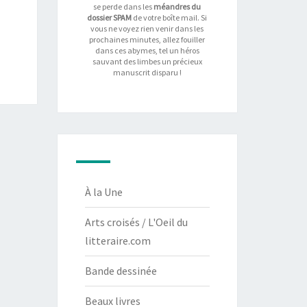
se perde dans les
méandres du
dossier SPAM
de votre boîte mail. Si
vous ne voyez rien venir dans les
prochaines minutes, allez fouiller
dans ces abymes, tel un héros
sauvant des limbes un précieux
manuscrit disparu !
À la Une
Arts croisés / L'Oeil du
litteraire.com
Bande dessinée
Beaux livres