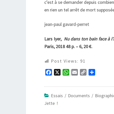
c’est à se demander depuis combien d
en rien un tel arrêt de mort supposée
jean-paul gavard-perret
Lars Iyer,
Nu dans ton bain face à l
Paris, 2018 48 p. – 6, 20 €.
Post Views:
91
F
X
W
E
C
P
a
h
m
o
a
c
a
a
p
r
e
t
i
y
t
Essais / Documents / Biographi
b
s
l
L
a
Jette !
o
A
i
g
o
p
n
e