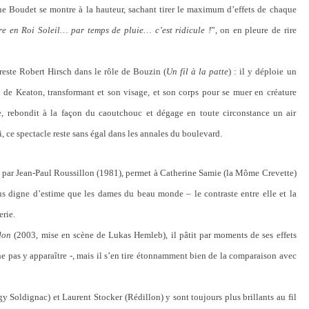
ne Boudet se montre à la hauteur, sachant tirer le maximum d’effets de chaque
re en Roi Soleil… par temps de pluie… c’est ridicule !
”, on en pleure de rire
 reste Robert Hirsch dans le rôle de Bouzin (
Un fil à la patte
) : il y déploie un
de Keaton, transformant et son visage, et son corps pour se muer en créature
e, rebondit à la façon du caoutchouc et dégage en toute circonstance un air
, ce spectacle reste sans égal dans les annales du boulevard.
e par Jean-Paul Roussillon (1981), permet à Catherine Samie (la Môme Crevette)
us digne d’estime que les dames du beau monde – le contraste entre elle et la
rie.
don
(2003, mise en scène de Lukas Hemleb), il pâtit par moments de ses effets
 ne pas y apparaître -, mais il s’en tire étonnamment bien de la comparaison avec
 Soldignac) et Laurent Stocker (Rédillon) y sont toujours plus brillants au fil