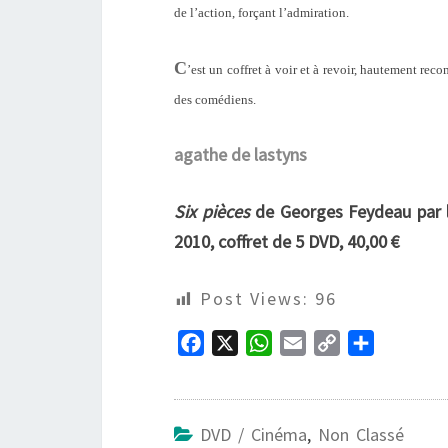
de l’action, forçant l’admiration.
C
’est un coffret à voir et à revoir, hautement re
des comédiens.
agathe de lastyns
Six pièces
de Georges Feydeau par l
2010, coffret de 5 DVD, 40,00 €
Post Views:
96
F
X
W
E
C
P
a
h
m
o
a
c
a
a
p
r
e
t
i
y
t
DVD / Cinéma
,
Non Classé
b
s
l
L
a