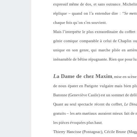
expressif même de dos, et sans outrance. Micheli
réplique – quand on l’a entendue dire : “
Se mett
chaque fois qu’on s’en souvient.
Mais l’interprète le plus extraordinaire du coffret
génie comique comparable à celui de Chaplin ou 
unique en son genre, qui marche pliée en arrièr
inénarrable de bêtise répugnante. Rien que pour lui
L
a Dame de chez Maxim
, mise en scèn
de nous épater en Parigote vulgaire mais bien pl
Baronne (Geneviève Casile) est un sommet de drôle
Quant au seul spectacle récent du coffret,
Le Din
gratuits – les arts martiaux auraient mieux fait de
les pièces évoquées plus haut.
Thierry Hancisse (Pontagnac), Cécile Brune (Maggy