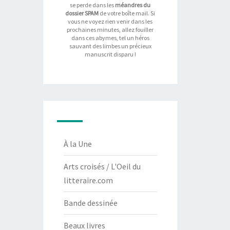
se perde dans les
méandres du
dossier SPAM
de votre boîte mail. Si
vous ne voyez rien venir dans les
prochaines minutes, allez fouiller
dans ces abymes, tel un héros
sauvant des limbes un précieux
manuscrit disparu !
À la Une
Arts croisés / L'Oeil du
litteraire.com
Bande dessinée
Beaux livres