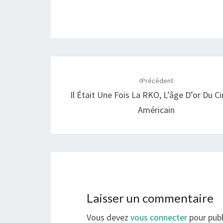
o
A
i
g
o
p
n
e
k
p
k
r
Navigation
d'article
Précédent
Il Était Une Fois La RKO, L’âge D’or Du 
Américain
Laisser un commentaire
Vous devez
vous connecter
pour publ