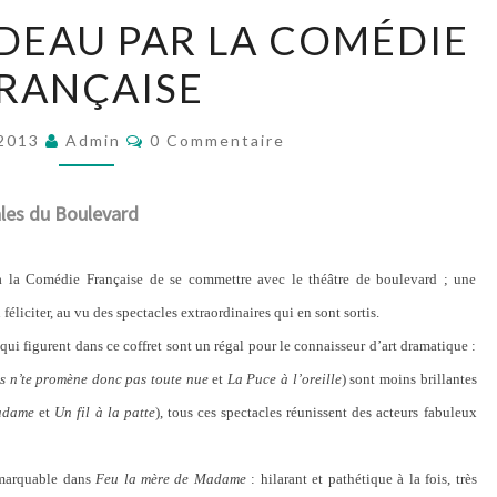
GEORGES
DEAU PAR LA COMÉDIE
FEYDEAU
RANÇAISE
PAR
LA
Commentaires
COMÉDIE
 2013
Admin
0 Commentaire
FRANÇAISE
ales du Boulevard
 à la Comédie Française de se commettre avec le théâtre de boulevard ; une
féliciter, au vu des spectacles extraordinaires qui en sont sortis.
ui figurent dans ce coffret sont un régal pour le connaisseur d’art dramatique :
s n’te promène donc pas toute nue
et
La Puce à l’oreille
) sont moins brillantes
adame
et
Un fil à la patte
), tous ces spectacles réunissent des acteurs fabuleux
emarquable dans
Feu la mère de Madame
: hilarant et pathétique à la fois, très