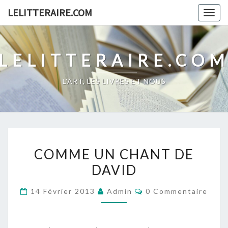
Skip
LELITTERAIRE.COM
Togg
to
navig
content
LELITTERAIRE.CO
L'ART, LES LIVRES ET NOUS
COMME
COMME UN CHANT DE
UN
DAVID
CHANT
DE
Commentaires
14 Février 2013
Admin
0 Commentaire
DAVID