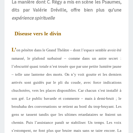
La manière dont C. Régy a mis en scène les Psaumes,
dits par Valérie Dréville, offre bien plus qu’une
expérience spirituelle
Diseuse vers le divin
L’
on pénètre dans le Grand Théâtre – dont l’espace semble avoir été
ramassé, le plafond surbaissé – comme dans un antre secret :
l’obscurité quasi totale n’est trouée que par une petite lumière jaune
– telle une lanterne des morts. On n’y voit goutte et les derniers
arrivés sont guidés par le pli du coude, avec force indications
chuchotées, vers les places disponibles. Car chacun s’est installé à
son gré. Le public bavarde et commente – mais à demi-bruit ; le
brouhaha des conversations se retient au bord du trop-bruyant. Les
gens se tassent tandis que les ultimes retardataires se fraient un
chemin. Puis l’assistance paraît se stabiliser. Un temps. Les voix
s’estompent, ne font plus que bruire mais sans se taire encore. La