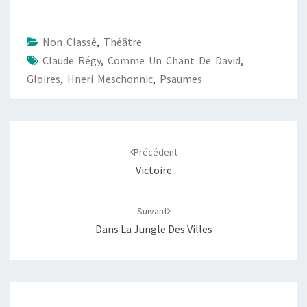
e
t
i
y
t
b
s
l
L
a
Non Classé
,
Théâtre
o
A
i
g
Claude Régy
,
Comme Un Chant De David
,
o
p
n
e
Gloires
,
Hneri Meschonnic
,
Psaumes
k
p
k
r
Navigation
d'article
Précédent
Victoire
Suivant
Dans La Jungle Des Villes