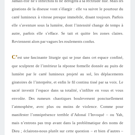
Jamais elle ne s’infléchira ni ne dérogera à sa rectitude nue. Mais les
girations de la diseuse vont s’élargir : elle va suivre le pourtour du
carré lumineux à vitesse presque immobile, disant toujours. Parfois
elle s’aventure sous la lumière, dont l’intensité change de temps à
autre, parfois elle s’efface. Se tait et quitte les zones claires.
Reviennent alors par vagues les roulements confus.
C’
est une fascinante liturgie qui se joue dans cet espace confiné,
que sculptent de l’intérieur la réponse formelle donnée au puits de
lumière par le carré lumineux projeté au sol, les déplacements
giratoires de l’interprète, et enfin le fil continu tissé par sa voix. Le
sacré investit l’espace dans sa totalité, s’infiltre en vous et vous
envoûte. Des rumeurs chaotiques bouleversent ponctuellement
l’atmosphère, avec plus ou moins de violence. Comme pour
manifester l’omniprésence terrible d’Adonaï l’Invoqué – ou Yah,
mais n’entrons pas trop avant dans la problématique des noms de
Dieu ; éclairons-nous plutôt sur cette question – et bien d’autres –