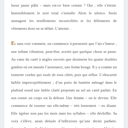
lueur jaune pâlit – mais est-ce bien certain ? Oui ; elle s’éteint.
Insensiblement le noir total s’installe. Alors le silence. Seuls
surnagent les reniflements incoercibles et les frôlements de
vêtements dont on se défait. L’attente…
E
t sans voir vraiment, on commence à pressentir que l’air s’émeut ;
une infime vibration, peut-être, avertit que quelque chose se passe.
Au cœur du carré à angles ouverts que dessinent les quatre doubles
gradins où est massée l’assistance, une forme bouge. Il y a comme un
tonnerre confus qui roule de tous côtés, puis qui reflue. L’obscurité
faiblit imperceptiblement ; d’un puits de lumière ménagé dans le
plafond sourd une faible clarté projetant au sol un carré parfait. En
son centre un corps est là debout. Une femme – on le devine. Elle
commence de tourner sur elle-même – très lentement – en disant.
Elle égrène non pas les mots mais les syllabes – elle déchiffre. Sa
voix s’élève, aussi dénuée d’inflexions qu’une droite parfaite.