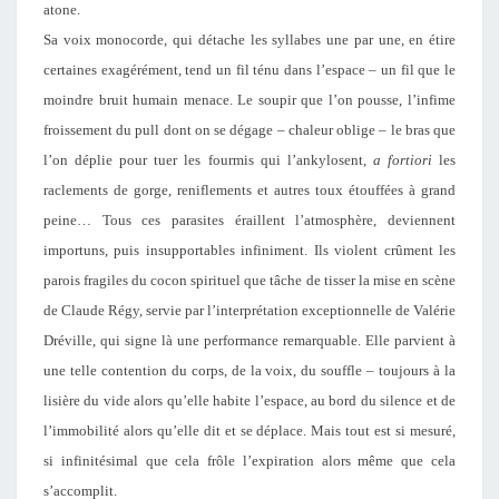
atone.
Sa voix monocorde, qui détache les syllabes une par une, en étire
certaines exagérément, tend un fil ténu dans l’espace – un fil que le
moindre bruit humain menace. Le soupir que l’on pousse, l’infime
froissement du pull dont on se dégage – chaleur oblige – le bras que
l’on déplie pour tuer les fourmis qui l’ankylosent,
a fortiori
les
raclements de gorge, reniflements et autres toux étouffées à grand
peine… Tous ces parasites éraillent l’atmosphère, deviennent
importuns, puis insupportables infiniment. Ils violent crûment les
parois fragiles du cocon spirituel que tâche de tisser la mise en scène
de Claude Régy, servie par l’interprétation exceptionnelle de Valérie
Dréville, qui signe là une performance remarquable. Elle parvient à
une telle contention du corps, de la voix, du souffle – toujours à la
lisière du vide alors qu’elle habite l’espace, au bord du silence et de
l’immobilité alors qu’elle dit et se déplace. Mais tout est si mesuré,
si infinitésimal que cela frôle l’expiration alors même que cela
s’accomplit.