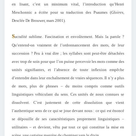
en lisant, c’est un minimum vital, l’introduction qu’Henri
Meschonnic a écrite pour sa traduction des Psaumes (
Gloires
,
Desclée De Brouwer, mars 2001).
S
acralité sublime. Fascination et envoûtement. Mais la parole ?
Qu’entend-on vraiment de l’ordonnancement des mots, de leur
succession ? Peu à vrai dire ; les syllabes sont peut-être détachées
avec trop de soin pour que l’on puisse percevoir les mots comme des
unités signifiantes, et l’absence de toute inflexion empêche
d’entendre dans leur enchaînement de vraies séquences. Il n’y a plus
de mots, plus de phrases – du moins compris comme outils
linguistiques véhiculant du sens. Ces unités de nous connues se
dissolvent. C’est justement de cette dissolution que vient
l’authentique sens de ce qui se joue devant nous : ce qui est énoncé
se dépouille de ses caractéristiques proprement linguistiques –
utilitaires – et devient, vêtu par tout ce qui constitue la mise en
scène, une certaine manière de cheminer vers le divin.