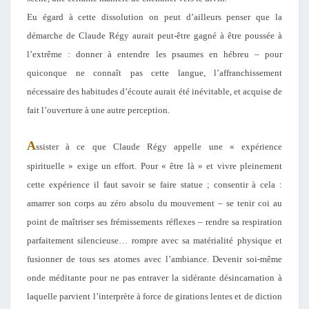
Eu égard à cette dissolution on peut d’ailleurs penser que la
démarche de Claude Régy aurait peut-être gagné à être poussée à
l’extrême : donner à entendre les psaumes en hébreu – pour
quiconque ne connaît pas cette langue, l’affranchissement
nécessaire des habitudes d’écoute aurait été inévitable, et acquise de
fait l’ouverture à une autre perception.
A
ssister à ce que Claude Régy appelle une « expérience
spirituelle » exige un effort. Pour « être là » et vivre pleinement
cette expérience il faut savoir se faire statue ; consentir à cela :
amarrer son corps au zéro absolu du mouvement – se tenir coi au
point de maîtriser ses frémissements réflexes – rendre sa respiration
parfaitement silencieuse… rompre avec sa matérialité physique et
fusionner de tous ses atomes avec l’ambiance. Devenir soi-même
onde méditante pour ne pas entraver la sidérante désincarnation à
laquelle parvient l’interprète à force de girations lentes et de diction