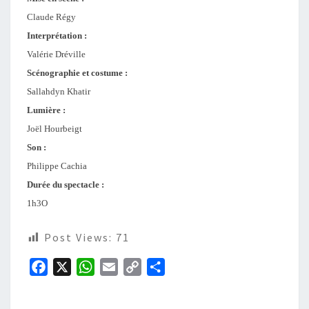
Claude Régy
Interprétation :
Valérie Dréville
Scénographie et costume :
Sallahdyn Khatir
Lumière :
Joël Hourbeigt
Son :
Philippe Cachia
Durée du spectacle :
1h3O
Post Views:
71
F
X
W
E
C
P
a
h
m
o
a
c
a
a
p
r