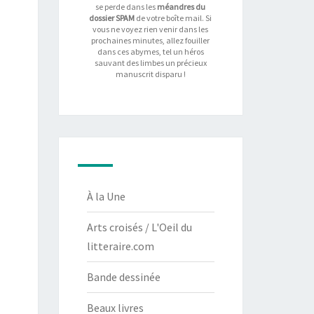
se perde dans les
méandres du
dossier SPAM
de votre boîte mail. Si
vous ne voyez rien venir dans les
prochaines minutes, allez fouiller
dans ces abymes, tel un héros
sauvant des limbes un précieux
manuscrit disparu !
À la Une
Arts croisés / L'Oeil du
litteraire.com
Bande dessinée
Beaux livres