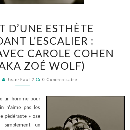
PORTRAIT
T D’UNE ESTHÈTE
D’UNE
ANT L’ESCALIER :
ESTHÈTE
DESCENDANT
AVEC CAROLE COHEN
L’ESCALIER
AKA ZOÉ WOLF)
:
ENTRETIEN
Commentaires
6
Jean-Paul 2
0 Commentaire
AVEC
CAROLE
me un homme pour
COHEN
in n’aime pas les
WOLF
 de pédéraste » ose
(AKA
st simplement un
ZOÉ