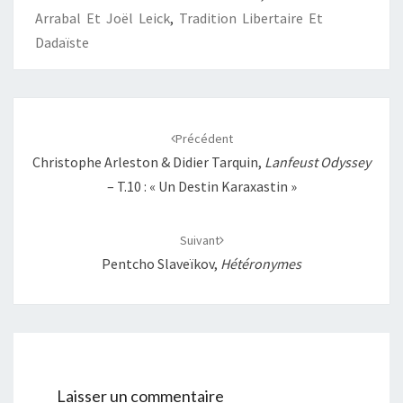
Arrabal Et Joël Leick
,
Tradition Libertaire Et
Dadaïste
Navigation
d'article
Précédent
Christophe Arleston & Didier Tarquin,
Lanfeust Odyssey
– T.10 : « Un Destin Karaxastin »
Suivant
Pentcho Slaveïkov,
Hétéronymes
Laisser un commentaire