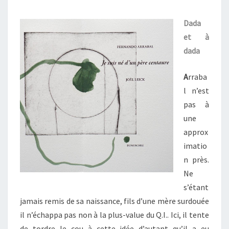
NÉ
D’UN
Dada
PÈRE
et à
CENTAURE
dada
A
rraba
l n’est
pas à
une
approx
imatio
n près.
Ne
s’étant
jamais remis de sa naissance, fils d’une mère surdouée
il n’échappa pas non à la plus-value du Q.I.. Ici, il tente
de tordre le cou à cette idée d’autant qu’il a eu