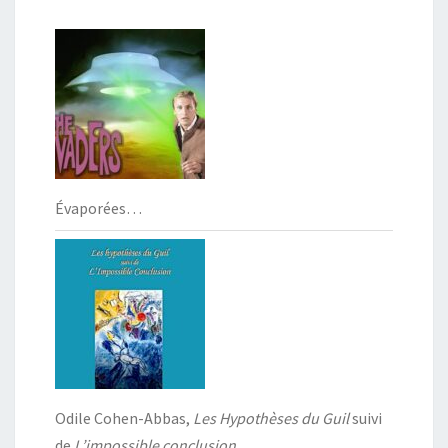
Évaporées…
Odile Cohen-Abbas,
Les Hypothèses du Guil
suivi
de
L’impossible conclusion