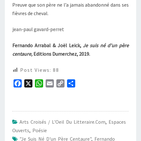
Preuve que son père ne l’a jamais abandonné dans ses
fièvres de cheval.
jean-paul gavard-perret
Fernando Arrabal & Joël Leick,
Je suis né d’un père
centaure,
Editions Dumerchez, 2019.
Post Views:
88
F
X
W
E
C
P
a
h
m
o
a
c
a
a
p
r
e
t
i
y
t
b
s
l
L
a
Arts Croisés / L'Oeil Du Litteraire.com
,
Espaces
o
A
i
g
Ouverts
,
Poésie
o
p
n
e
"Je Suis Né D'un Père Centaure"
,
Fernando
k
p
k
r