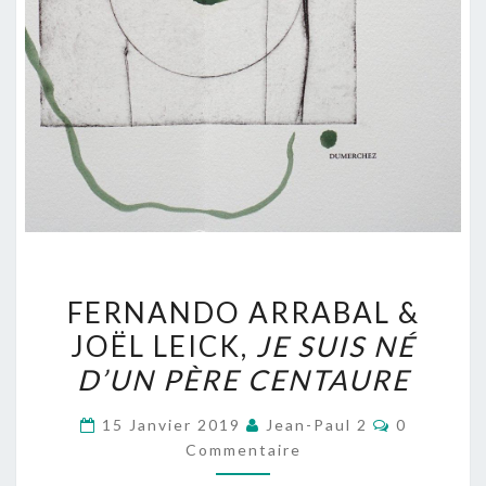
FERNANDO
FERNANDO ARRABAL &
ARRABAL
JOËL LEICK,
JE SUIS NÉ
&
D’UN PÈRE CENTAURE
JOËL
LEICK,
Commentai
15 Janvier 2019
Jean-Paul 2
0
JE
Commentaire
SUIS