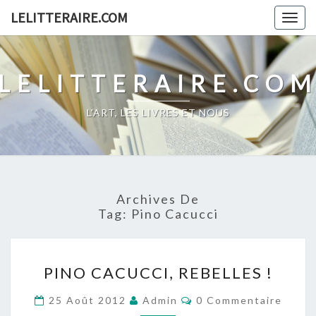
Skip
LELITTERAIRE.COM
Togg
to
navig
content
LELITTERAIRE.CO
L'ART, LES LIVRES ET NOUS
Archives De
Tag:
Pino Cacucci
PINO
PINO CACUCCI, REBELLES !
CACUCCI,
REBELLES
Commentaires
25 Août 2012
Admin
0 Commentaire
!