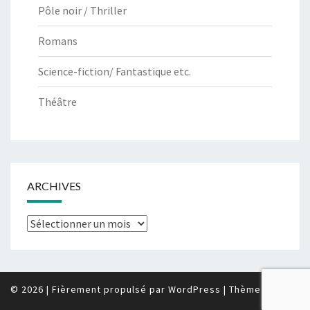
Pôle noir / Thriller
Romans
Science-fiction/ Fantastique etc.
Théâtre
ARCHIVES
Archives
© 2026
|
Fièrement propulsé par
WordPress
|
Thème :
Nisarg