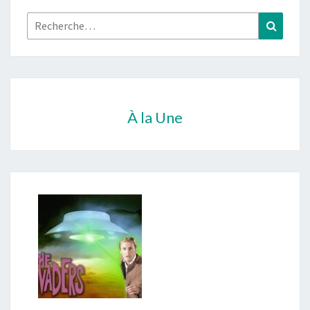
Rechercher :
Recher
À la Une