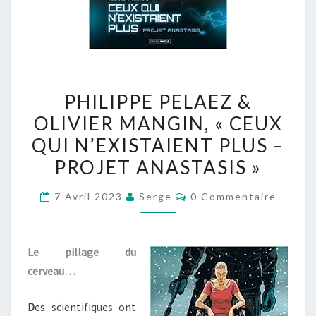
PHILIPPE
PHILIPPE PELAEZ &
PELAEZ
OLIVIER MANGIN, « CEUX
&
QUI N’EXISTAIENT PLUS –
OLIVIER
MANGIN,
PROJET ANASTASIS »
« CEUX
Commentaires
7 Avril 2023
Serge
0 Commentaire
QUI
N’EXISTAIENT
PLUS
Le pillage du
–
cerveau…
PROJET
ANASTASIS »
D
es scientifiques ont