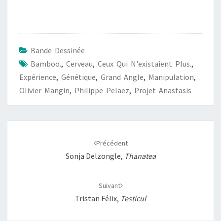
a
h
m
o
a
c
a
a
p
r
e
t
i
y
t
b
s
l
L
a
Bande Dessinée
o
A
i
g
Bamboo.
,
Cerveau
,
Ceux Qui N'existaient Plus.
,
o
p
n
e
Expérience
,
Génétique
,
Grand Angle
,
Manipulation
,
k
p
k
r
Olivier Mangin
,
Philippe Pelaez
,
Projet Anastasis
Navigation
d'article
Précédent
Sonja Delzongle,
Thanatea
Suivant
Tristan Félix,
Testicul