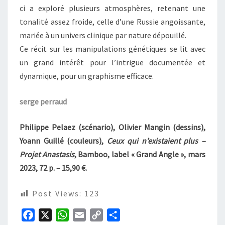
ci a exploré plusieurs atmosphères, retenant une
tonalité assez froide, celle d’une Russie angoissante,
mariée à un univers clinique par nature dépouillé.
Ce récit sur les manipulations génétiques se lit avec
un grand intérêt pour l’intrigue documentée et
dynamique, pour un graphisme efficace.
serge perraud
Philippe Pelaez (scénario), Olivier Mangin (dessins),
Yoann Guillé (couleurs),
Ceux qui n’existaient plus –
Projet Anastasis
, Bamboo, label « Grand Angle », mars
2023, 72 p. – 15,90 €.
Post Views:
123
F
X
W
E
C
P