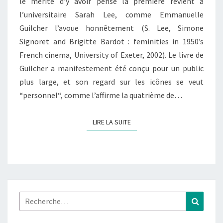
le mérite d’y avoir pensé la première revient à
l’universitaire Sarah Lee, comme Emmanuelle
Guilcher l’avoue honnêtement (S. Lee, Simone
Signoret and Brigitte Bardot : feminities in 1950’s
French cinema, University of Exeter, 2002). Le livre de
Guilcher a manifestement été conçu pour un public
plus large, et son regard sur les icônes se veut
“personnel“, comme l’affirme la quatrième de…
LIRE LA SUITE
LIRE LA SUITE
Rechercher :
Recher