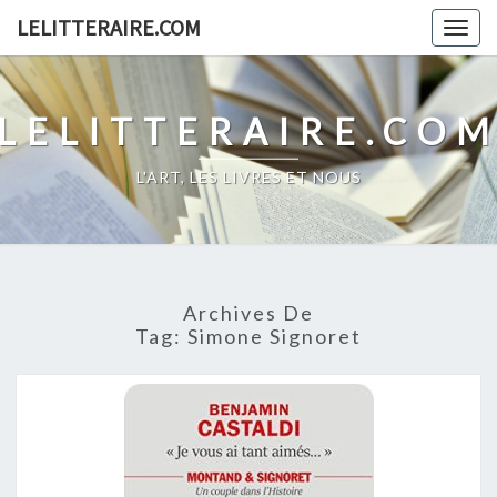
Skip
LELITTERAIRE.COM
Togg
to
navig
content
LELITTERAIRE.CO
L'ART, LES LIVRES ET NOUS
Archives De
Tag:
Simone Signoret