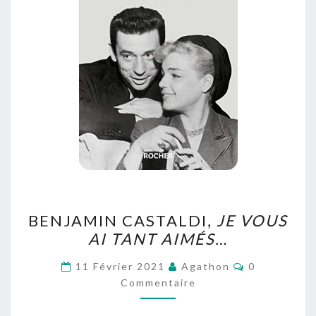
BENJAMIN
BENJAMIN CASTALDI,
JE VOUS
CASTALDI,
AI TANT AIMÉS…
JE
VOUS
Commentair
11 Février 2021
Agathon
0
AI
Commentaire
TANT