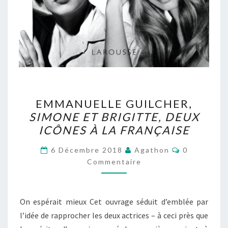
EMMANUELLE
EMMANUELLE GUILCHER,
GUILCHER,
SIMONE ET BRIGITTE, DEUX
SIMONE
ICÔNES À LA FRANÇAISE
ET
BRIGITTE,
Commentai
6 Décembre 2018
Agathon
0
DEUX
Commentaire
ICÔNES
À
On espérait mieux Cet ouvrage séduit d’emblée par
LA
l’idée de rapprocher les deux actrices – à ceci près que
FRANÇAISE