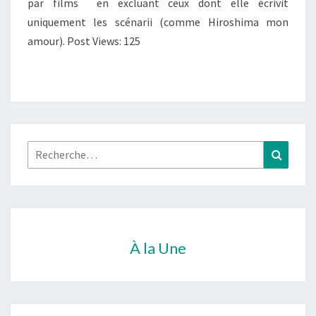
par films en excluant ceux dont elle écrivit
uniquement les scénarii (comme Hiroshima mon
amour). Post Views: 125
Rechercher :
Recher
À la Une