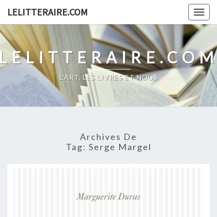
Skip
LELITTERAIRE.COM
Togg
to
navig
content
LELITTERAIRE.CO
L'ART, LES LIVRES ET NOUS
Archives De
Tag:
Serge Margel