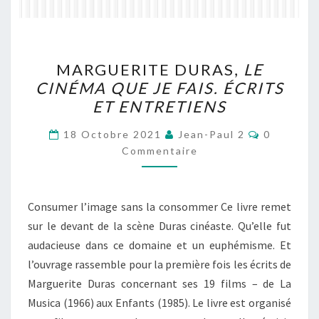
MARGUERITE
MARGUERITE DURAS,
LE
DURAS,
CINÉMA QUE JE FAIS. ÉCRITS
LE
ET ENTRETIENS
CINÉMA
QUE
Commenta
18 Octobre 2021
Jean-Paul 2
0
JE
Commentaire
FAIS.
ÉCRITS
Consumer l’image sans la consommer Ce livre remet
ET
sur le devant de la scène Duras cinéaste. Qu’elle fut
ENTRETIENS
audacieuse dans ce domaine et un euphémisme. Et
l’ouvrage rassemble pour la première fois les écrits de
Marguerite Duras concernant ses 19 films – de La
Musica (1966) aux Enfants (1985). Le livre est organisé