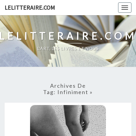
Skip
LELITTERAIRE.COM
Togg
to
navig
content
LELITTERAIRE.CO
L'ART, LES LIVRES ET NOUS
Archives De
Tag:
Infiniment »